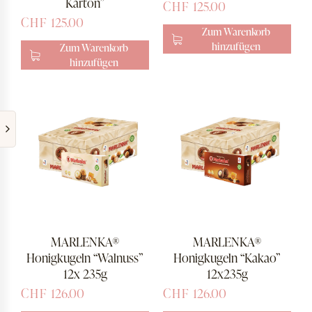
Karton”
CHF
125.00
CHF
125.00
Zum Warenkorb
hinzufügen
Zum Warenkorb
hinzufügen
MARLENKA®
MARLENKA®
Honigkugeln “Walnuss”
Honigkugeln “Kakao”
12x 235g
12x235g
CHF
126.00
CHF
126.00