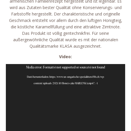
armenischen Familienrezept hergestellt und ist legendär. Es
wird aus Zutaten bester Qualität ohne Konservierungs- und
Farbstoffe hergestellt. Der charakteristische und originelle
Geschmack entsteht vor allem durch den luftigen Honigteig,
die köstliche Karamellfüllung und eine attraktive Zimtnote.
Das Produkt ist völlig gentechnikfrei. Für seine
außergewöhnliche Qualität wurde es mit der nationalen
Qualitätsmarke KLASA ausgezeichnet.
Video:
Video-
Media error: Format(s) not supported or source(s) not found
Player
Datei herunterladen: https://www.xn--ungarische-spezialitten-f8b.ch/wp-
content/uploads/2021/10/Honey-cake-MARLENKA.mp4?_=1