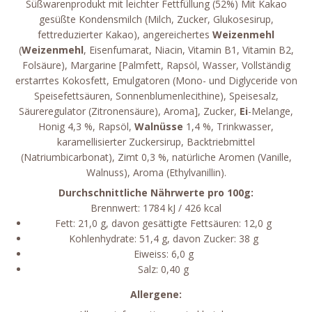
Süßwarenprodukt mit leichter Fettfüllung (52%) Mit Kakao
gesüßte Kondensmilch (Milch, Zucker, Glukosesirup,
fettreduzierter Kakao), angereichertes
Weizenmehl
(
Weizenmehl
, Eisenfumarat, Niacin, Vitamin B1, Vitamin B2,
Folsäure), Margarine [Palmfett, Rapsöl, Wasser, Vollständig
erstarrtes Kokosfett, Emulgatoren (Mono- und Diglyceride von
Speisefettsäuren, Sonnenblumenlecithine), Speisesalz,
Säureregulator (Zitronensäure), Aroma], Zucker,
Ei
-Melange,
Honig 4,3 %, Rapsöl,
Walnüsse
1,4 %, Trinkwasser,
karamellisierter Zuckersirup, Backtriebmittel
(Natriumbicarbonat), Zimt 0,3 %, natürliche Aromen (Vanille,
Walnuss), Aroma (Ethylvanillin).
Durchschnittliche Nährwerte pro 100g:
Brennwert: 1784 kJ / 426 kcal
Fett: 21,0 g, davon gesättigte Fettsäuren: 12,0 g
Kohlenhydrate: 51,4 g, davon Zucker: 38 g
Eiweiss: 6,0 g
Salz: 0,40 g
Allergene: